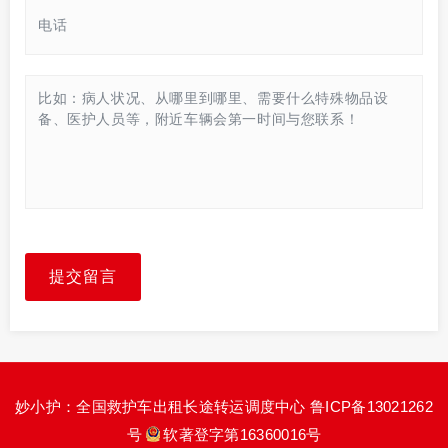
提交留言
妙小护：全国救护车出租长途转运调度中心
鲁ICP备13021262
号
软著登字第16360016号