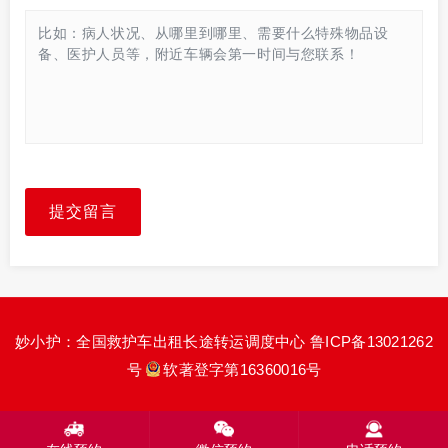
提交留言
妙小护：全国救护车出租长途转运调度中心
鲁ICP备13021262
号
软著登字第16360016号